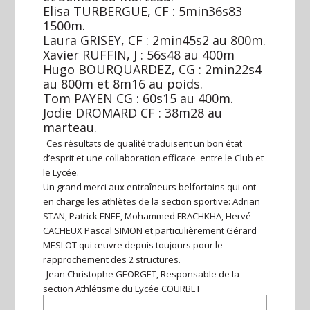
Elisa TURBERGUE, CF : 5min36s83
1500m.
Laura GRISEY, CF : 2min45s2 au 800m.
Xavier RUFFIN, J : 56s48 au 400m
Hugo BOURQUARDEZ, CG : 2min22s4
au 800m et 8m16 au poids.
Tom PAYEN CG : 60s15 au 400m.
Jodie DROMARD CF : 38m28 au
marteau.
Ces résultats de qualité traduisent un bon état
d’esprit et une collaboration efficace entre le Club et
le Lycée.
Un grand merci aux entraîneurs belfortains qui ont
en charge les athlètes de la section sportive: Adrian
STAN, Patrick ENEE, Mohammed FRACHKHA, Hervé
CACHEUX Pascal SIMON et particulièrement Gérard
MESLOT qui œuvre depuis toujours pour le
rapprochement des 2 structures.
Jean Christophe GEORGET, Responsable de la
section Athlétisme du Lycée COURBET