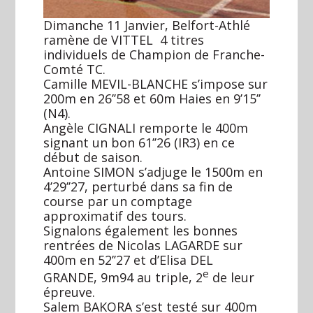
Dimanche 11 Janvier, Belfort-Athlé
ramène de VITTEL 4 titres
individuels de Champion de Franche-
Comté TC.
Camille MEVIL-BLANCHE s’impose sur
200m en 26’’58 et 60m Haies en 9’15’’
(N4).
Angèle CIGNALI remporte le 400m
signant un bon 61’’26 (IR3) en ce
début de saison.
Antoine SIMON s’adjuge le 1500m en
4’29’’27, perturbé dans sa fin de
course par un comptage
approximatif des tours.
Signalons également les bonnes
rentrées de Nicolas LAGARDE sur
400m en 52’’27 et d’Elisa DEL
e
GRANDE, 9m94 au triple, 2
de leur
épreuve.
Salem BAKORA s’est testé sur 400m