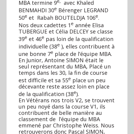
e,
MBA termine 9
avec Khaled
e
BENMAHDI 30
Bérenger LEGRAND
e
e
50
et Rabah BOUTELDJA 106
.
e
Nos deux cadettes 1
année Elisa
TUBERGUE et Célia DELCEY se classe
e
e
39
et 46
pas loin de la qualification
e
individuelle (38
), elles contribuent à
e
une bonne 7
place de l’équipe MBA.
En Junior, Antoine SIMON était le
seul représentant du MBA, Placé un
temps dans les 30, la fin de course
e
est difficile et sa 55
place un peu
décevante reste assez loin en place
e
de la qualification (38
).
En Vétérans nos trois V2, se trouvent
un peu noyé dans la course V1, ils
contribuent de belle manière au
classement de l’équipe du MBA
emmené par Christophe Weiss. Nous
retrouverons donc Pascal SIMON,