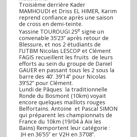
Troisième derrière Kader
MAMHOUDI et Driss EL HIMER, Karim
reprend confiance après une saison
de cross en demi-teinte.
e
Yassine TOUROUGI 25
signe un
convenable 35’23’’ après retour de
Blessure, et nos 2 étudiants de
l’UTBM Nicolas LESCOP et Clément
FAGIS recueillent les fruits de leurs
efforts au sein du groupe de Daniel
GAUER en passant tous les 2 sous la
barre des 40’. 39’14’’ pour Nicolas
39’52’’ pour Clément.
Lundi de Pâques la traditionnelle
Ronde du Bosmont (10km) voyait
encore quelques maillots rouges
Belfortains. Antoine et Pascal SIMON
qui préparent les championnats de
France du 10km (19/04 à Aix les
Bains) Remportent leur catégorie :
JH en 36’55’’ er V2H en 37’08’’.