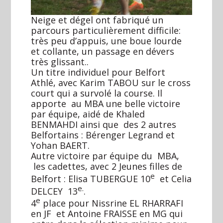
Neige et dégel ont fabriqué un
parcours particulièrement difficile:
très peu d’appuis, une boue lourde
et collante, un passage en dévers
très glissant..
Un titre individuel pour Belfort
Athlé, avec Karim TABOU sur le cross
court qui a survolé la course. Il
apporte au MBA une belle victoire
par équipe, aidé de Khaled
BENMAHDI ainsi que des 2 autres
Belfortains : Bérenger Legrand et
Yohan BAERT.
Autre victoire par équipe du MBA,
les cadettes, avec 2 Jeunes filles de
e
Belfort : Elisa TUBERGUE 10
et Celia
e.
DELCEY 13
.
e
4
place pour Nissrine EL RHARRAFI
en JF et Antoine FRAISSE en MG qui