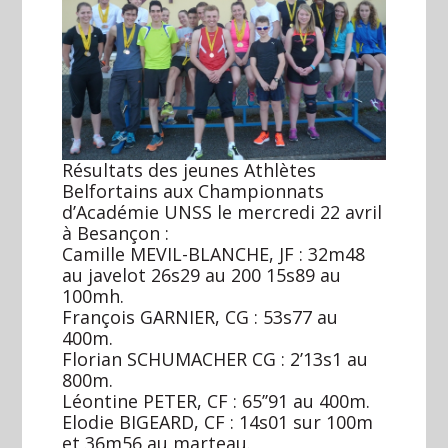
Résultats des jeunes Athlètes
Belfortains aux Championnats
d’Académie UNSS le mercredi 22 avril
à Besançon :
Camille MEVIL-BLANCHE, JF : 32m48
au javelot 26s29 au 200 15s89 au
100mh.
François GARNIER, CG : 53s77 au
400m.
Florian SCHUMACHER CG : 2’13s1 au
800m.
Léontine PETER, CF : 65’’91 au 400m.
Elodie BIGEARD, CF : 14s01 sur 100m
et 36m56 au marteau.