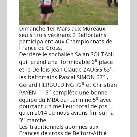
Dimanche 1er Mars aux Mureaux,
seuls trois vétérans 2 Belfortains
participaient aux Championnats de
France de Cross,
Derrière le sochalien Salan SOLTANI
e
qui prend une formidable 6
place
e
et le Dellois Jean Claude ZAUGG 63
,
e
les belfortains Pascal SIMON 67
,
e
Gérard HERBULDING 72
et Christian
e
PAYEN 115
complète une bonne
e
équipe du MBA qui termine 5
avec
pourtant un meilleur total de pts
qu’en 2014 où nous avions fini sur la
e
3
marche.
Les traditionnels abonnés aux
Frances de cross de Belfort-Athlé